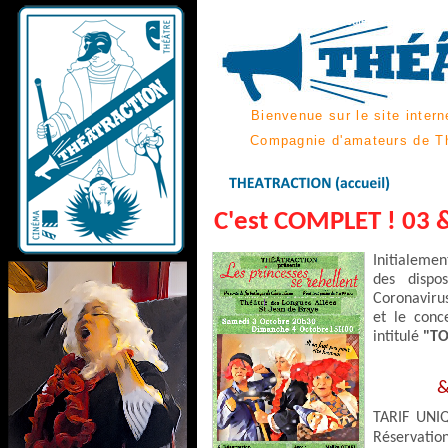
Theatr'action ou Theatraction c'est le Théâtre
métrage, atelier pour comédien & acteur amate
Bienvenue sur le site inte
Compagnie d'amateurs de Th
C'est COMPLET ! 03 
Initialeme
des dispo
Coronavirus
et le con
intitulé
"T
le sam
& le di
TARIF UNI
Réservatio