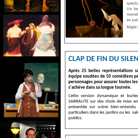
specta
Un ter
menée 
en pai
Régie
CLAP DE FIN DU SILE
Après 25 belles représentations s
équipe soudées de 10 comédiens pe
personnages pour assurer toutes les
s'achève dans sa longue tournée.
Cette version dynamique et burle
SARRAUTE sur des choix de mise en 
présentée sur scène bien-entendu 
particuliers dans les jardins ou les s
publics.