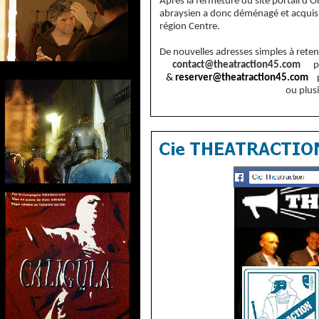
Après la fermeture du site portail d'O
abraysien a donc déménagé et acquis
région Centre.
De nouvelles adresses simples à reten
contact@theatraction45.com
pou
&
reserver@theatraction45.com
po
ou plusieurs spe