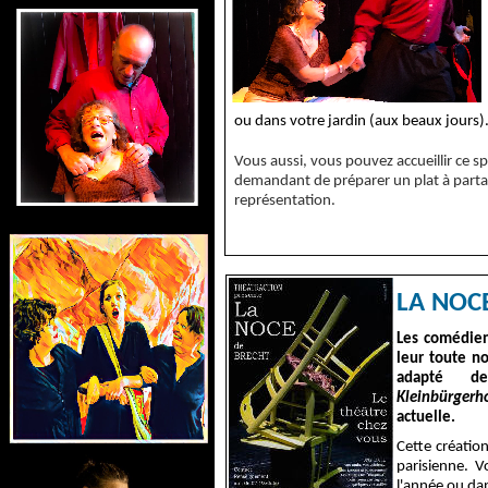
ou dans votre jardin (aux beaux jours)
Vous aussi, vous pouvez accueillir ce sp
demandant de préparer un plat à partag
représentation.
LA NOCE
Les comédien
leur toute n
adapté de
Kleinbürgerh
actuelle.
Cette création
parisienne. V
l'année ou da