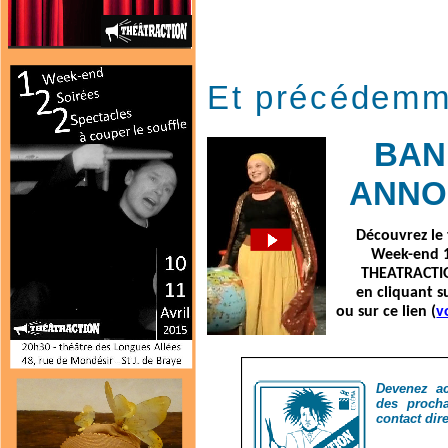
Et précédemm
BAN
ANNO
Découvrez le 
Week-end 1
THEATRACTI
en cliquant s
ou sur ce lien (
v
Devenez act
des procha
contact dir